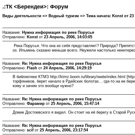
.:ТК <Берендеи>: Форум
Виды деятельности => Водный туризм => Тема начата: Konst от 23 А
Название:
Нужна информация по реке Порусья
Отправлено:
Konst
от
23 Апрель, 2006, 14:03:05
Река Порусья. Что она из себя представляет? Природа? Препят
оз. Ильмень сказано меньше всего. Неужели настолько неинтере
Название:
Re: Нужна информация по реке Порусья
Отправлено:
Flash
от
24 Апрель, 2006, 14:29:19
В библиотеке КТМЗ http://ktmz.boom.ru/library/wwte/index.html (htt
торфяников, берет начало в Рдейских болотах... где-то на ее бер
кому и зачем это вообще нужно?
Название:
Re: Нужна информация по реке Порусья
Отправлено:
Фарамир
от
25 Апрель, 2006, 15:47:14
Домик Достоевского я видел. Он стоит на её берегу в Старой Рус
Название:
Re: Нужна информация по реке Порусья
Отправлено:
scif
от
25 Апрель, 2006, 23:17:54