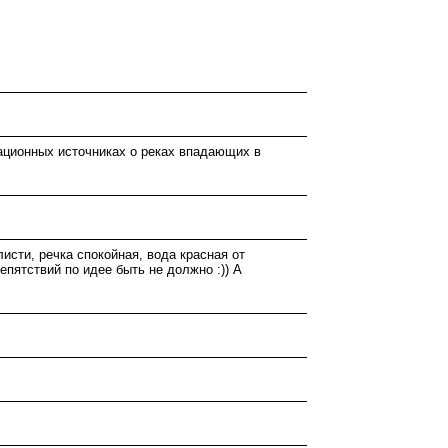
ационных источниках о реках впадающих в
олисти, речка спокойная, вода красная от
епятствий по идее быть не должно :)) А