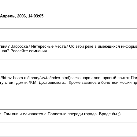
прель, 2006, 14:03:05
ствия? Заброска? Интересные места? Об этой реке в имеющихся информ
сная? Рассейте сомнения.
p://ktmz.boom.ru/library/wwte/index.html)всего пара слов: правый приток П
егу стоит домик Ф.М. Достоевского... Кроме завалов и болотной мошки пр
е. Там они и сливаются с Полистью посреди города. Вроде бы ;)