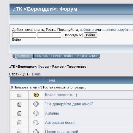
.:ТК <Берендеи>: Форум
Добро пожаловать,
Гость
. Пожалуйста,
войдите
или
зарегистрируйтес
Войти
НАЧАЛО
ПОМОЩЬ
ПОИСК
ВОЙТИ
РЕГИСТРАЦИЯ
.:ТК <Берендеи>: Форум
>
Разное
>
Творчество
Страниц: [
1
]
Вниз
Тема
0 Пользователей и 3 Гостей смотрят этот раздел.
Какая прелесть :)
"Не доверяйте деве юной"
Хибины
Авторская песня
Песня спасателей