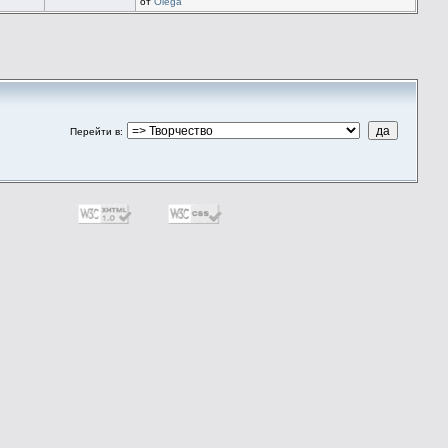
от
Olega
Перейти в
: