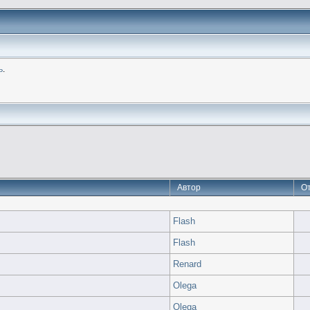
ь
.
Автор
О
Flash
Flash
Renard
Olega
Olega