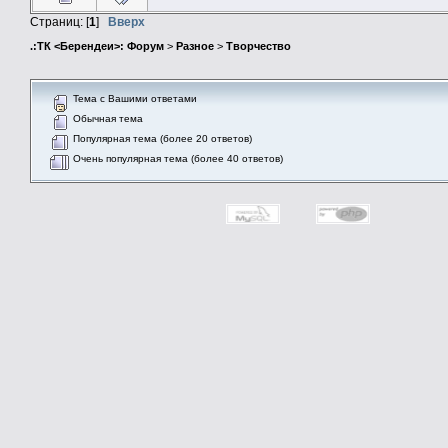
Страниц: [
1
]
Вверх
.:ТК <Берендеи>: Форум
>
Разное
>
Творчество
Тема с Вашими ответами
Обычная тема
Популярная тема (более 20 ответов)
Очень популярная тема (более 40 ответов)