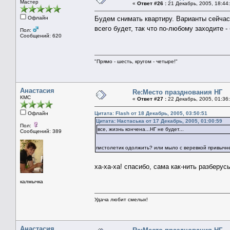
Мастер
«
Ответ #26 :
21 Декабрь, 2005, 18:44
Офлайн
Будем снимать квартиру. Варианты сейчас
всего будет, так что по-любому заходите 
Пол:
Сообщений: 620
"Прямо - шесть, кругом - четыре!"
Анастасия
Re:Место празднования НГ
КМС
«
Ответ #27 :
22 Декабрь, 2005, 01:36
Офлайн
Цитата: Flash от 18 Декабрь, 2005, 03:50:51
Цитата: Настаська от 17 Декабрь, 2005, 01:00:59
Пол:
все, жизнь кончена...НГ не будет...
Сообщений: 389
пистолетик одолжить? или мыло с веревкой привыч
ха-ха-ха! спасибо, сама как-нить разберус
калмычка
Удача любит смелых!
Анастасия