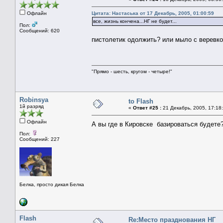
Офлайн
Цитата: Настаська от 17 Декабрь, 2005, 01:00:59
все, жизнь кончена...НГ не будет...
Пол:
Сообщений: 620
пистолетик одолжить? или мыло с веревк
"Прямо - шесть, кругом - четыре!"
Robinsya
to Flash
1й разряд
«
Ответ #25 :
21 Декабрь, 2005, 17:18
Офлайн
А вы где в Кировске базироваться будет
Пол:
Сообщений: 227
Белка, просто дикая Белка
Flash
Re:Место празднования НГ