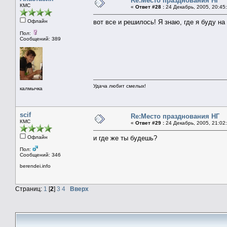
Re:Место празднования НГ
КМС
«
Ответ #28 :
24 Декабрь, 2005, 20:45
Офлайн
вот все и решилось! Я знаю, где я буду на Н
Пол:
Сообщений: 389
Удача любит смелых!
калмычка
scif
Re:Место празднования НГ
КМС
«
Ответ #29 :
24 Декабрь, 2005, 21:02
Офлайн
и где же ты будешь?
Пол:
Сообщений: 346
berendei.info
Страниц:
1
[
2
]
3
4
Вверх