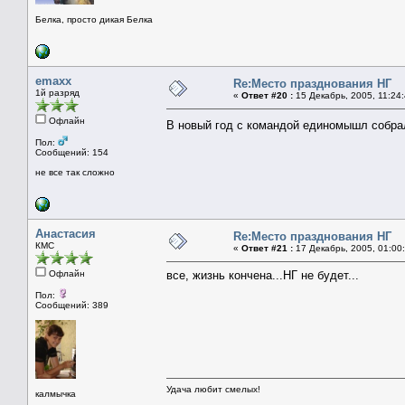
Белка, просто дикая Белка
emaxx
Re:Место празднования НГ
1й разряд
«
Ответ #20 :
15 Декабрь, 2005, 11:24:
Офлайн
В новый год с командой единомышл собрал
Пол:
Сообщений: 154
не все так сложно
Анастасия
Re:Место празднования НГ
КМС
«
Ответ #21 :
17 Декабрь, 2005, 01:00
Офлайн
все, жизнь кончена...НГ не будет...
Пол:
Сообщений: 389
Удача любит смелых!
калмычка