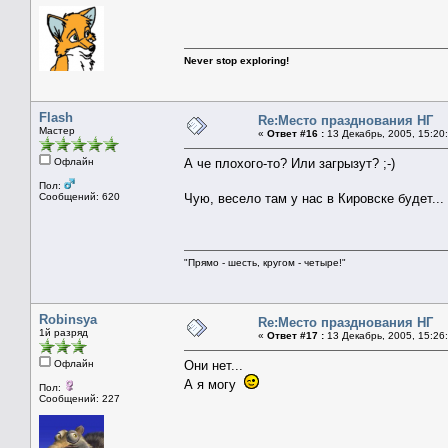
Never stop exploring!
Flash
Re:Место празднования НГ
Мастер
«
Ответ #16 :
13 Декабрь, 2005, 15:20
Офлайн
А че плохого-то? Или загрызут? ;-)
Пол:
Сообщений: 620
Чую, весело там у нас в Кировске будет..
"Прямо - шесть, кругом - четыре!"
Robinsya
Re:Место празднования НГ
1й разряд
«
Ответ #17 :
13 Декабрь, 2005, 15:26
Офлайн
Они нет...
А я могу
Пол:
Сообщений: 227