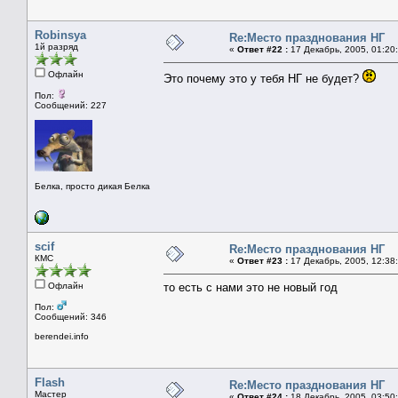
Robinsya
Re:Место празднования НГ
1й разряд
«
Ответ #22 :
17 Декабрь, 2005, 01:20
Офлайн
Это почему это у тебя НГ не будет?
Пол:
Сообщений: 227
Белка, просто дикая Белка
scif
Re:Место празднования НГ
КМС
«
Ответ #23 :
17 Декабрь, 2005, 12:38
Офлайн
то есть с нами это не новый год
Пол:
Сообщений: 346
berendei.info
Flash
Re:Место празднования НГ
Мастер
«
Ответ #24 :
18 Декабрь, 2005, 03:50