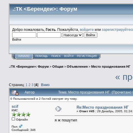
.:ТК <Берендеи>: Форум
Добро пожаловать,
Гость
. Пожалуйста,
войдите
или
зарегистрируйтес
Войти
НАЧАЛО
ПОМОЩЬ
ПОИСК
ВОЙТИ
РЕГИСТРАЦИЯ
.:ТК <Берендеи>: Форум
>
Общая
>
Объявления
>
Место празднования НГ
« п
Страниц:
1
2
3
[
4
]
Вниз
Автор
Тема: Место празднования НГ (Прочитано 
0 Пользователей и 2 Гостей смотрят эту тему.
scif
Re:Место празднования НГ
КМС
«
Ответ #45 :
29 Декабрь, 2005, 01:24
Офлайн
я ж пошутил
Пол:
Сообщений: 346