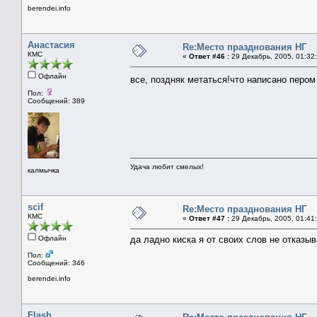
berendei.info
Анастасия
Re:Место празднования НГ
КМС
«
Ответ #46 :
29 Декабрь, 2005, 01:32
Офлайн
все, поздняк метаться!что написано пером
Пол:
Сообщений: 389
Удача любит смелых!
калмычка
scif
Re:Место празднования НГ
КМС
«
Ответ #47 :
29 Декабрь, 2005, 01:41
Офлайн
да ладно киска я от своих слов не отказы
Пол:
Сообщений: 346
berendei.info
Flash