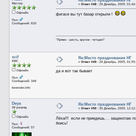
Re:Место празднования НГ
Мастер
«
Ответ #48 :
29 Декабрь, 2005, 01:44
Офлайн
фигасе вы тут базар открыли !
Пол:
Сообщений: 620
"Прямо - шесть, кругом - четыре!"
scif
Re:Место празднования НГ
КМС
«
Ответ #49 :
29 Декабрь, 2005, 01:55
Офлайн
да и вот так бывает
Пол:
Сообщений: 346
berendei.info
Deya
Re:Место празднования НГ
3й разряд
«
Ответ #50 :
30 Декабрь, 2005, 12:12
Офлайн
Лёха!!! если не приедешь.... защекотаю
боись!
Пол:
Сообщений: 57