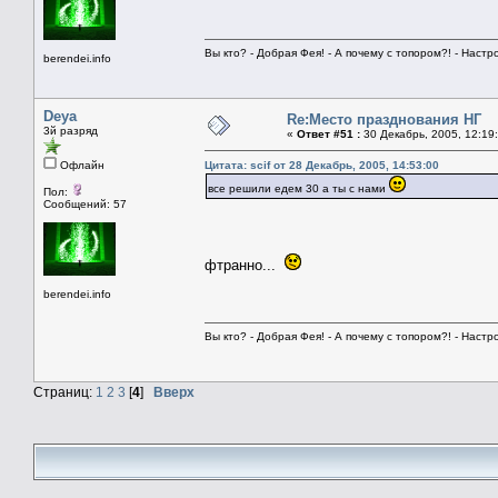
Вы кто? - Добрая Фея! - А почему с топором?! - Настро
berendei.info
Deya
Re:Место празднования НГ
3й разряд
«
Ответ #51 :
30 Декабрь, 2005, 12:19
Офлайн
Цитата: scif от 28 Декабрь, 2005, 14:53:00
все решили едем 30 а ты с нами
Пол:
Сообщений: 57
фтранно...
berendei.info
Вы кто? - Добрая Фея! - А почему с топором?! - Настро
Страниц:
1
2
3
[
4
]
Вверх